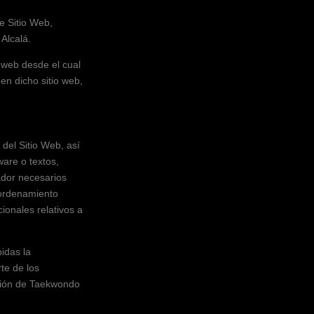
e Sitio Web,
Alcalá
.
io web desde el cual
 en dicho sitio web,
 del Sitio Web, así
ware o textos,
ador necesarios
 ordenamiento
ionales relativos a
idas la
rte de los
ción de
Taekwondo