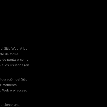
el Sitio Web. A los
anto de forma
es de pantalla como
a a los Usuarios (en
iguración del Sitio
ier momento
io Web o el acceso
oporcionar una