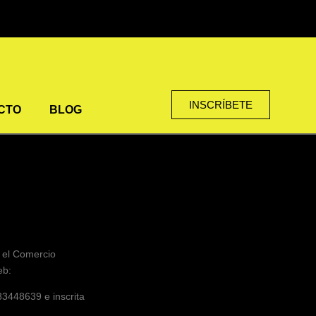
INSCRÍBETE
CTO
BLOG
y el Comercio
eb:
83448639
e inscrita