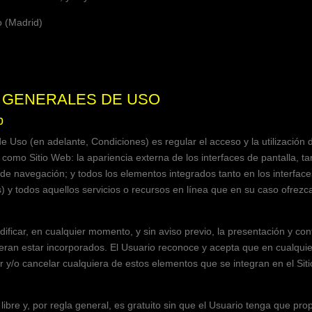
o (Madrid)
S GENERALES DE USO
b
 Uso (en adelante, Condiciones) es regular el acceso y la utilización d
como Sitio Web: la apariencia externa de los interfaces de pantalla, t
 de navegación; y todos los elementos integrados tanto en los interfac
) y todos aquellos servicios o recursos en línea que en su caso ofrezc
ificar, en cualquier momento, y sin aviso previo, la presentación y conf
ieran estar incorporados. El Usuario reconoce y acepta que en cualqu
r y/o cancelar cualquiera de estos elementos que se integran en el Sit
 libre y, por regla general, es gratuito sin que el Usuario tenga que pr