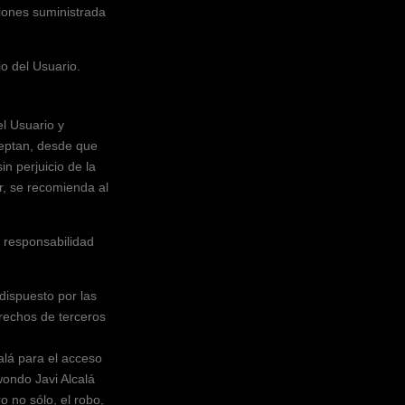
ciones suministrada
io del Usuario.
el Usuario y
ceptan, desde que
in perjuicio de la
r, se recomienda al
u responsabilidad
 dispuesto por las
erechos de terceros
alá
para el acceso
ondo Javi Alcalá
o no sólo, el robo,