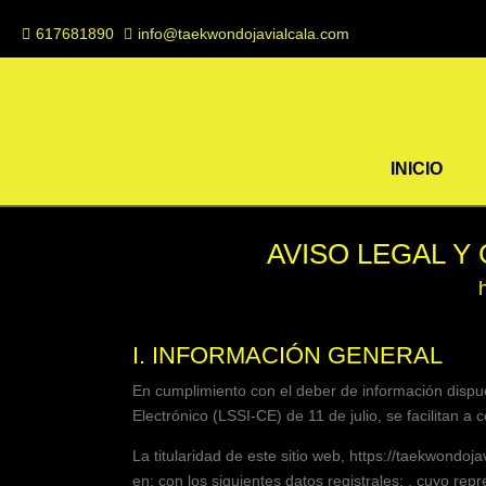
617681890
info@taekwondojavialcala.com
INICIO
AVISO LEGAL Y
I. INFORMACIÓN GENERAL
En cumplimiento con el deber de información dispue
Electrónico (LSSI-CE) de 11 de julio, se facilitan a
La titularidad de este sitio web,
https://taekwondoja
en: con los siguientes datos registrales: , cuyo rep