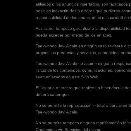
afiliados o los anuncios insertados, son facilitados
posibles inexactitudes o errores que pudieran conte
responsabilidad de los anunciantes o la calidad de 
Asimismo, tampoco garantizará la disponibilidad técn
pueda acceder por medio de los enlaces.
Taekwondo Javi Alcalá
en ningún caso revisará o co
propios los productos y servicios, contenidos, archiv
Taekwondo Javi Alcalá
no asume ninguna responsabil
licitud de los contenidos, comunicaciones, opinione
sean enlazados en este Sitio Web.
El Usuario o tercero que realice un hipervínculo de
deberá saber que:
No se permite la reproducción —total o parcialment
Taekwondo Javi Alcalá
.
No se permite tampoco ninguna manifestación falsa,
Contenidos y/o Servicios del mismo.