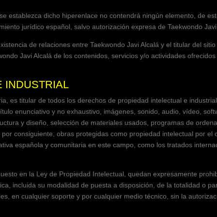
e se establezca dicho hiperenlace no contendrá ningún elemento, de est
miento jurídico español, salvo autorización expresa de
Taekwondo Javi 
existencia de relaciones entre
Taekwondo Javi Alcalá
y el titular del sit
ondo Javi Alcalá
de los contenidos, servicios y/o actividades ofrecidos
E INDUSTRIAL
a, es titular de todos los derechos de propiedad intelectual e industrial
tulo enunciativo y no exhaustivo, imágenes, sonido, audio, vídeo, soft
ructura y diseño, selección de materiales usados, programas de orden
, por consiguiente, obras protegidas como propiedad intelectual por el
mativa española y comunitaria en este campo, como los tratados internac
puesto en la Ley de Propiedad Intelectual, quedan expresamente prohib
ica, incluida su modalidad de puesta a disposición, de la totalidad o pa
s, en cualquier soporte y por cualquier medio técnico, sin la autoriza