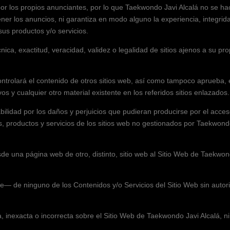
 por los propios anunciantes, por lo que
Taekwondo Javi Alcalá
no se ha
ner los anuncios, ni garantiza en modo alguno la experiencia, integrid
sus productos y/o servicios.
ica, exactitud, veracidad, validez o legalidad de sitios ajenos a su pr
ntrolará el contenido de otros sitios web, así como tampoco aprueba,
os y cualquier otro material existente en los referidos sitios enlazados.
idad por los daños y perjuicios que pudieran producirse por el acceso
s, productos y servicios de los sitios web no gestionados por
Taekwondo
sde una página web de otro, distinto, sitio web al Sitio Web de
Taekwond
e— de ninguno de los Contenidos y/o Servicios del Sitio Web sin autor
 inexacta o incorrecta sobre el Sitio Web de
Taekwondo Javi Alcalá
, n