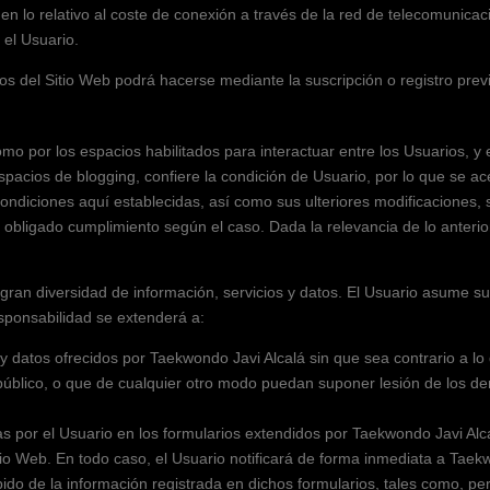
o en lo relativo al coste de conexión a través de la red de telecomunica
 el Usuario.
ios del Sitio Web podrá hacerse mediante la suscripción o registro prev
omo por los espacios habilitados para interactuar entre los Usuarios, y 
spacios de blogging,
confiere la condición de Usuario, por lo que se a
Condiciones aquí establecidas, así como sus ulteriores modificaciones, s
 obligado cumplimiento según el caso. Dada la relevancia de lo anterio
gran diversidad de información, servicios y datos. El Usuario asume s
esponsabilidad se extenderá a:
 y datos ofrecidos por
Taekwondo Javi Alcalá
sin que sea contrario a lo
 público, o que de cualquier otro modo puedan suponer lesión de los d
as por el Usuario en los formularios extendidos por
Taekwondo Javi Alc
itio Web. En todo caso, el Usuario notificará de forma inmediata a
Taekw
do de la información registrada en dichos formularios, tales como, per