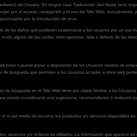
hardware) del Usuario. En ningún caso
Taekwondo Javi Alcalá
será resp
surjan por el acceso, navegación y el uso del Sitio Web, incluyéndose, 
 provocados por la introducción de virus.
 de los daños que pudiesen ocasionarse a los usuarios por un uso i
 modo alguno de las caídas, interrupciones, falta o defecto de las tel
alá
pone o puede poner a disposición de los Usuarios medios de enlac
res de búsqueda que permiten a los Usuarios acceder a sitios web perte
res de búsqueda en el Sitio Web tiene por objeto facilitar a los Usuario
 que pueda considerarse una sugerencia, recomendación o invitación par
 sí ni por medio de terceros los productos y/o servicios disponibles en 
os, anuncios y/o enlaces de afiliados. La información que aparece en