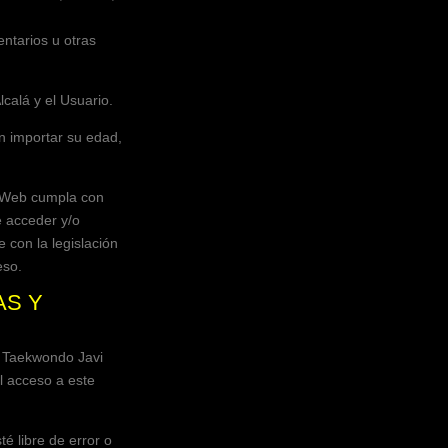
ntarios u otras
lcalá
y el Usuario.
in importar su edad,
o Web cumpla con
e acceder y/o
 con la legislación
eso.
AS Y
.
Taekwondo Javi
l acceso a este
é libre de error o