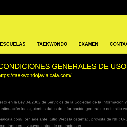
ESCUELAS
TAEKWONDO
EXAMEN
CONTA
 CONDICIONES GENERALES DE USO
https://taekwondojavialcala.com/
sto en la Ley 34/2002 de Servicios de la Sociedad de la Información 
 continuación los siguientes datos de información general de este sitio w
vialcala.com/
, (en adelante, Sitio Web) la ostenta: , provista de NIF:
G-
resentante es: , y cuyos datos de contacto son: