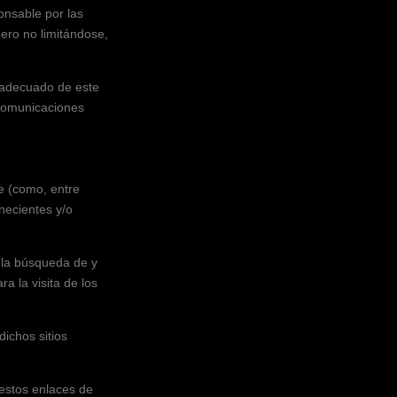
onsable por las
pero no limitándose,
nadecuado de este
ecomunicaciones
e (como, entre
necientes y/o
s la búsqueda de y
a la visita de los
dichos sitios
 estos enlaces de