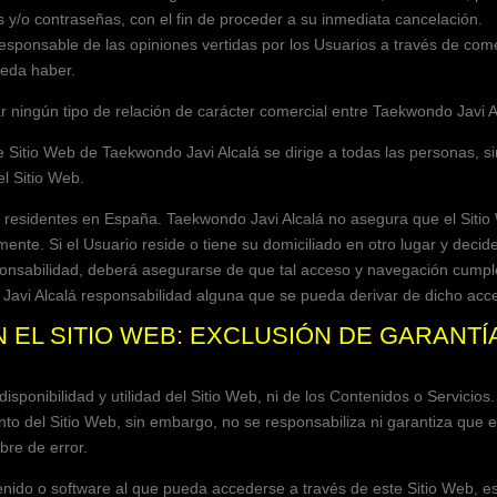
es y/o contraseñas, con el fin de proceder a su inmediata cancelación.
esponsable de las opiniones vertidas por los Usuarios a través de come
ueda haber.
 ningún tipo de relación de carácter comercial entre
Taekwondo Javi A
te Sitio Web de
Taekwondo Javi Alcalá
se dirige a todas las personas, s
l Sitio Web.
s residentes en
España
.
Taekwondo Javi Alcalá
no asegura que el Siti
lmente. Si el Usuario reside o tiene su domiciliado en otro lugar y decid
ponsabilidad, deberá asegurarse de que tal acceso y navegación cumple
Javi Alcalá
responsabilidad alguna que se pueda derivar de dicho acc
N EL SITIO WEB: EXCLUSIÓN DE GARANTÍ
disponibilidad y utilidad del Sitio Web, ni de los Contenidos o Servicios
to del Sitio Web, sin embargo, no se responsabiliza ni garantiza que e
bre de error.
nido o software al que pueda accederse a través de este Sitio Web, est