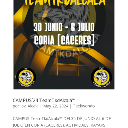
CAMPUS´24 TeamTkdAlcalá™
por
Javi Alcala
|
May 22, 2024
|
Taekwondo
CAMPUS TeamTkdAlcalá™ DEL30 DE JUNIO AL 6 DE
JULIO EN CORIA (CACERES). ACTIVIDAES: KAYAKS