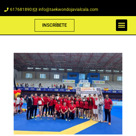
617681890
info@taekwondojavialcala.com
INSCRÍBETE